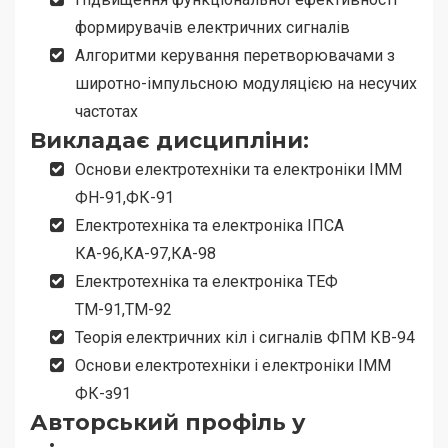
формирувачів електричних сигналів
Алгоритми керування перетворювачами з
широтно-імпульсною модуляцією на несучих
частотах
Викладає дисципліни:
Основи електротехніки та електроніки ІММ
ФН-91,ФК-91
Електротехніка та електроніка ІПСА
КА-96,КА-97,КА-98
Електротехніка та електроніка ТЕФ
ТМ-91,ТМ-92
Теорія електричних кіл і сигналів ФПМ КВ-94
Основи електротехніки і електроніки ІММ
ФК-з91
Авторський профіль у