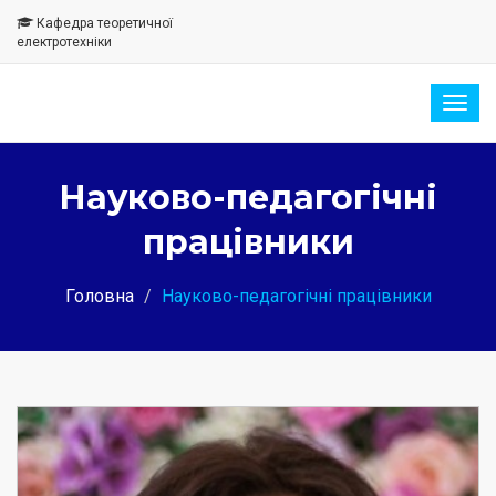
Кафедра теоретичної
електротехніки
Togg
navig
Науково-педагогічні
працівники
Головна
Науково-педагогічні працівники