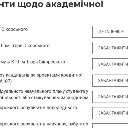
нти щодо академічної
я Сікорського
ДЕТАЛЬНІШЕ
І ім. Ігоря Сікорського
ЗАВАНТАЖИТ
у в КПІ ім. Ігоря Сікорського
ЗАВАНТАЖИТ
у кандидатів за проектами кредитної
ЗАВАНТАЖИТ
КА107)
дуального навчального плану студента у
ЗАВАНТАЖИТ
мобільності або стажуванням за кордоном
корського результатів попереднього
ЗАВАНТАЖИТ
орського результатів навчання, набутих у