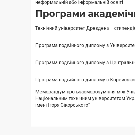
неформальній або інформальній освіті
Програми академічн
Технічний університет Дрездена – стипендія
Програма подвійного диплому з Університ
Програма подвійного диплому з Централь
Програма подвійного диплому з Корейським
Меморандум про взаєморозуміння між Уніве
Національним технічним університетом Укра
імені Ігоря Сікорського"