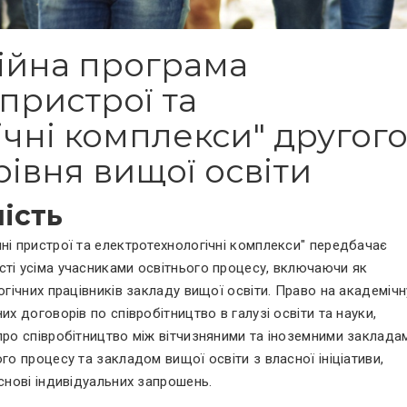
ійна програма
 пристрої та
чні комплекси" другог
рівня вищої освіти
ість
ні пристрої та електротехнологічні комплекси" передбачає
сті усіма учасниками освітнього процесу, включаючи як
огічних працівників закладу вищої освіти. Право на академічн
их договорів по співробітництво в галузі освіти та науки,
про співробітництво між вітчизняними та іноземними заклада
го процесу та закладом вищої освіти з власної ініціативи,
основі індивідуальних запрошень.