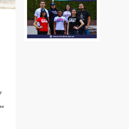
о
у
ми