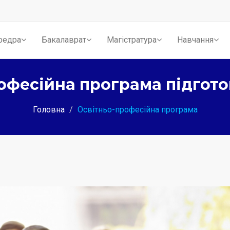
федра
Бакалаврат
Магістратура
Навчання
офесійна програма підгото
Головна
Освітньо-професійна програма