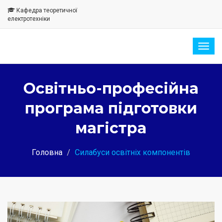
Кафедра теоретичної
електротехніки
Togg
navig
Освітньо-професійна
програма підготовки
магістра
Головна
Силабуси освітніх компонентів