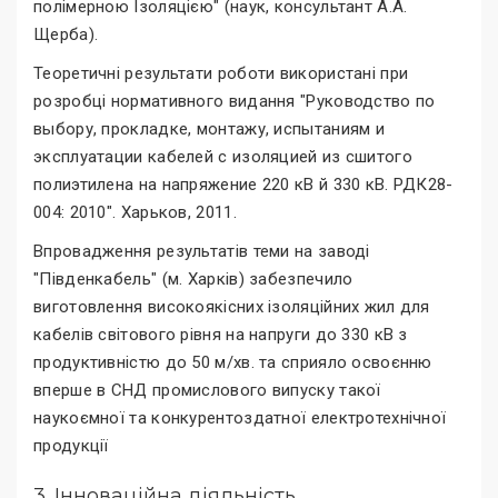
полімерною Ізоляцією" (наук, консультант А.А.
Щерба).
Теоретичні результати роботи використані при
розробці нормативного видання "Руководство по
выбору, прокладке, монтажу, испытаниям и
эксплуатации кабелей с изоляцией из сшитого
полиэтилена на напряжение 220 кВ й 330 кВ. РДК28-
004: 2010". Харьков, 2011.
Впровадження результатів теми на заводі
"Південкабель" (м. Харків) забезпечило
виготовлення високоякісних ізоляційних жил для
кабелів світового рівня на напруги до 330 кВ з
продуктивністю до 50 м/хв. та сприяло освоєнню
вперше в СНД промислового випуску такої
наукоємної та конкурентоздатної електротехнічної
продукції
3. Інноваційна діяльність