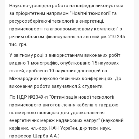
Науково-дослідна робота на кафедрі виконується
за пріоритетним напрямом "Новітні технології та
ресурсозберігаючі технології в енергетиці,
промисловості та агропромисловому комплексі" з
річним обсягом фінансування на звітний рік 210.245
тис. грн.
У звітному році з використанням виконаних робіт
видано 1 монографію, опубліковано 15 наукових
статей, зроблено 10 наукових доповідей па
Міжнародних науково-технічних конференціях. До
виконання роботи залучалися 2 студенти.
По НДР №2349-п "Оптимізація нової технології
промислового виготов-лення кабелів з твердою
полімерною ізоляцією для удосконалення
енергетичних мереж надвисоких напруг" (науковий
керівник, чл.-кор. НАН України, д-р техн. наук,
професор Щерба А.А.)