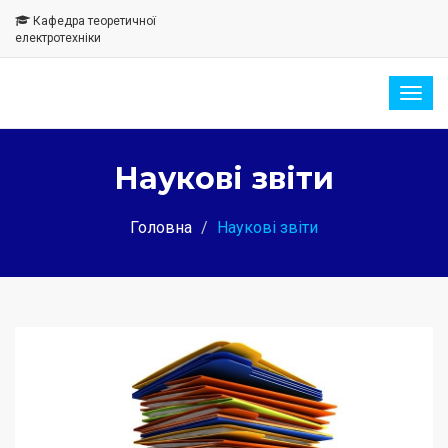
Кафедра теоретичної
електротехніки
Togg
navig
Наукові звіти
Головна
Наукові звіти