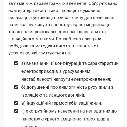
зв'язків між параметрами їх елементів. Обґрунтовано
нові критерії якості такої ізоляції та умови їх
реалізації в установці похилого типу для нанесення
на металеву жилу та наноструктурної модифікації
трьох полімерних шарів: двох напівпровідних та
ізоляційного між ними. Розроблено принципи
побудови та методики вигото-влення такої
установки, які ґрунтуються на:
а) визначенні її конфігурації та характеристик
електроприводів з урахуванням
нестабільності напруги електроживлення;
б) допущенні про аналогічність руху жили з
ізоляцією та ланцюгової лінії;
в) індукційній термостабілізації жили;
г) екструзійному нанесенні на неї здатних до
наноструктурного зміцнення трьох шарів
ізоляції;