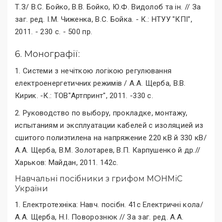
Т.З/ В.С. Бойко, В.В. Бойко, Ю.Ф. Видолоб та ін. // За
заг. ред. І.М. Чиженка, В.С. Бойка. - К.: НТУУ "КПІ",
2011. - 230 с. - 500 пр.
6. Монографії:
1. Системи з нечіткою логікою регулювання
електроенергетичних режимів / А.А. Щерба, В.В.
Кирик. -К.: ТОВ"Артпринт", 2011. -330 с.
2. Руководство по выбору, прокладке, монтажу,
испытаниям и эксплуатации кабелей с изоляцией из
сшитого полиэтилена на напряжение 220 кВ й 330 кВ/
А.А. Щерба, В.М. Золотарев, В.П. Карпушенко й др.//
Харьков: Майдан, 2011. 142с.
Навчальні посібники з грифом МОНМіС
України
1. Електротехніка: Навч. посібн. 41с Електричні кола/
А.А. Щерба, Н.І. Поворознюк // За заг. ред. А.А.