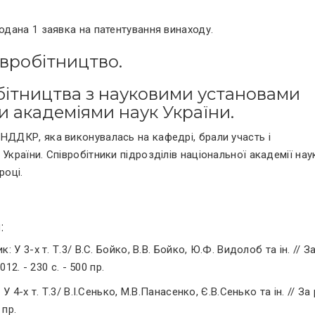
подана 1 заявка на патентування винаходу.
івробітництво.
обітництва з науковими установами
и академіями наук України.
 НДДКР, яка виконувалась на кафедрі, брали участь і
України. Співробітники підрозділів національної академії нау
році.
:
 У 3-х т. Т.3/ В.С. Бойко, В.В. Бойко, Ю.Ф. Видолоб та ін. // За
12. - 230 с. - 500 пр.
У 4-х т. Т.3/ В.І.Сенько, М.В.Панасенко, Є.В.Сенько та ін. // За 
 пр.