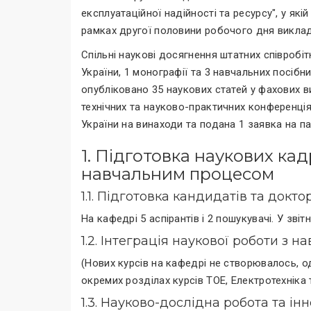
експлуатаційної надійності та ресурсу", у які
рамках другої половини робочого дня виклад
Спільні наукові досягнення штатних співробі
України, 1 монографії та 3 навчальних посібн
опубліковано 35 наукових статей у фахових в
технічних та науково-практичних конференціях
України на винаходи та подана 1 заявка на п
1. Підготовка наукових кад
навчальним процесом
1.1. Підготовка кандидатів та докто
На кафедрі 5 аспірантів і 2 пошукувачі. У звіт
1.2. Інтеграція наукової роботи з
(Нових курсів на кафедрі не створювалось, 
окремих розділах курсів ТОЕ, Електротехніка т
1.3. Науково-дослідна робота та ін