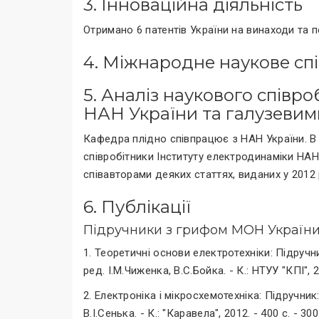
3. Інноваційна діяльність
Отримано 6 патентів України на винаходи та 
4. Міжнародне наукове сп
5. Аналіз наукового співр
НАН України та галузевим
Кафедра плідно співпрацює з НАН України. В
співробітники Інституту електродинаміки НАН 
співавторами деяких статтях, виданих у 2012 
6. Публікації
Підручники з грифом МОН України
1. Теоретичні основи електротехніки: Підручник:
ред. І.М.Чиженка, В.С.Бойка. - К.: НТУУ "КПІ", 20
2. Електроніка і мікросхемотехніка: Підручник: 
В.І.Сенька. - К.: "Каравела", 2012. - 400 с. - 300