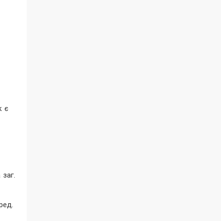
к є
 заг.
ред.