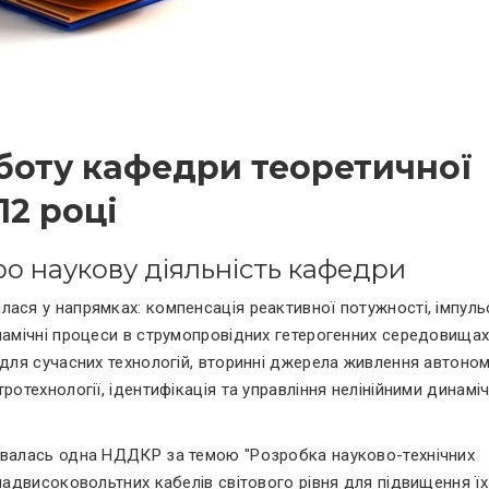
оботу кафедри теоретичної
12 році
ро наукову діяльність кафедри
лася у напрямках: компенсація реактивної потужності, імпуль
намічні процеси в струмопровідних гетерогенних середовищах
 для сучасних технологій, вторинні джерела живлення автоно
ротехнології, ідентифікація та управління нелінійними динамі
нувалась одна НДДКР за темою "Розробка науково-технічних
 надвисоковольтних кабелів світового рівня для підвищення їх