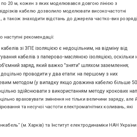
ів по 20 м, кожен з яких моделювався довгою лінією з
 відрізків кабелю дозволило моделювати високочастотні
, а також знаходити відстань до джерела частко-вих розряді
 наступні рекомендації:
абелів зі ЗПЕ ізоляцією є недоцільним, на відміну від
ування кабелів з паперово-масляною ізоляцією, оскільки н
б'ємний заряд, який важко "зняти" шляхом заземлення;
доцільно проводити у два етапи: на першому з них
евим методом (у випадку якщо довжина кабелю більше 50 
доцільно здійснювати з використанням методу крокових нап
цільно враховувати змінення не тільки величини заряду, але 
ірювання та несучої частоти електромагнітних коливань, які
кабель" (м. Харків) та Інститут електродинаміки НАН України