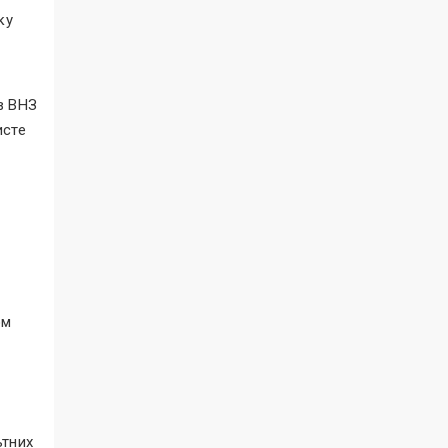
ку
в ВНЗ
исте
ом
ьтних