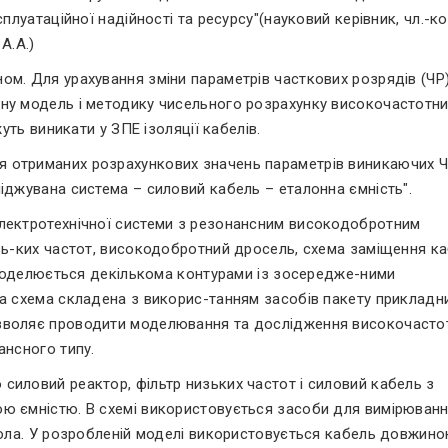
плуатаційної надійності та ресурсу"(науковий керівник, чл.-ко
А.А.)
ом. Для урахування зміни параметрів часткових розрядів (ЧР
ну модель і методику чисельного розрахунку високочастотн
жуть виникати у ЗПЕ ізоляції кабелів.
 отриманих розрахункових значень параметрів виникаючих 
іджувана система – силовий кабель – еталонна ємність".
електротехнічної системи з резонансним високодобротним
изь-ких частот, високодобротний дросель, схема заміщення к
а моделюється декількома контурами із зосередже-ними
на схема складена з викорис-танням засобів пакету прикладн
озволяє проводити моделювання та дослідження високочасто
ансного типу.
силовий реактор, фільтр низьких частот і силовий кабель з
ю ємністю. В схемі використовується засоби для вимірюван
 кола. У розробленій моделі використовується кабель довжин