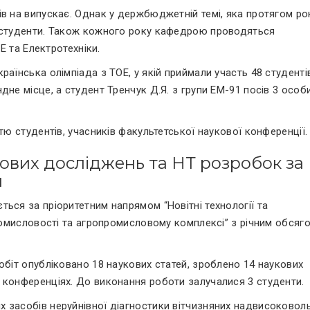
в на випускає. Однак у держбюджетній темі, яка протягом ро
3 студенти. Також кожного року кафедрою проводяться
ОЕ та Електротехніки.
раїнська олімпіада з ТОЕ, у якій приймали участь 48 студенті
дне місце, а студент Тренчук Д.Я. з групи ЕМ-91 посів 3 особ
тю студентів, учасників факультетської наукової конференції.
кових досліджень та НТ розробок за
и
ься за пріоритетним напрямом “Новітні технології та
промисловості та агропромисловому комплексі” з річним обсяг
обіт опубліковано 18 наукових статей, зроблено 14 наукових
 конференціях. До виконання роботи залучалися 3 студенти.
 засобів неруйнівної діагностики вітчизняних надвисоковол