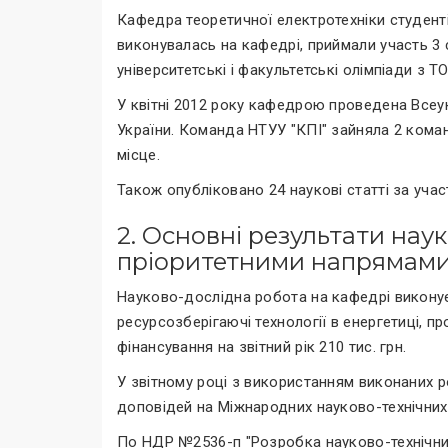
Кафедра теоретичної електротехніки студенті
виконувалась на кафедрі, приймали участь 
університетські і факультетські олімпіади з Т
У квітні 2012 року кафедрою проведена Всеук
України. Команда НТУУ "КПІ" зайняла 2 коман
місце.
Також опубліковано 24 наукові статті за учас
2. Основні результати нау
пріоритетними напрямам
Науково-дослідна робота на кафедрі виконуєт
ресурсозберігаючі технології в енергетиці, 
фінансування на звітний рік 210 тис. грн.
У звітному році з використанням виконаних р
доповідей на Міжнародних науково-технічних
По НДР №2536-п "Розробка науково-технічних