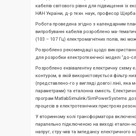
кабелів світового рівня для підвищення їх екс
НАН України, д-р техн. наук, професор Щерба 
Робота проведена згідно з календарним план
випробуванні кабелів розроблено ма-тематич
(103 – 107 Гц) електромагнітних полів, які мо
Розроблено рекомендації щодо використання
для розробки електротехнічної моделі "до-сл
Розроблено еквівалентну електричну схему 
контуром, в якій використовується фільтр н
(представлено-го у вигляді довгої лінії, як
параметрами) та еталонна ємність. Електрич
програм MatlabSimulink/SimPowerSystems д
процесів в електротехнічних пристроях резон
У вторинному колі трансформатора включено 
паралельно підключеною на виході еталон-но
напруг, стру-мів та імпедансу електричного