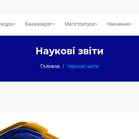
федра
Бакалаврат
Магістратура
Навчання
Наукові звіти
Головна
Наукові звіти