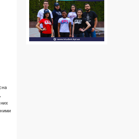
сна
,
мних
чними