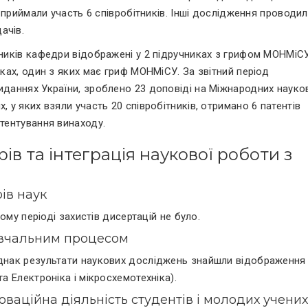
й приймали участь 6 співробітників. Інші дослідження проводил
ачів.
тників кафедри відображені у 2 підручниках з грифом МОНМіС
иках, один з яких має гриф МОНМіСУ. За звітний період
иданнях України, зроблено 23 доповіді на Міжнародних науко
, у яких взяли участь 20 співробітників, отримано 6 патентів
атентування винаходу.
рів та інтеграція наукової роботи з
рів наук
ному періоді захистів дисертацій не було.
 навчальним процесом
однак результати наукових досліджень знайшли відображення
а Електроніка і мікросхемотехніка).
новаційна діяльність студентів і молодих учених