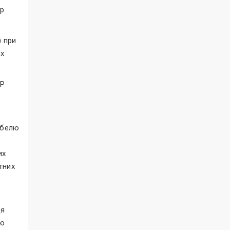
р.
) при
их
ЧР
абелю
их
тних
ня
ою