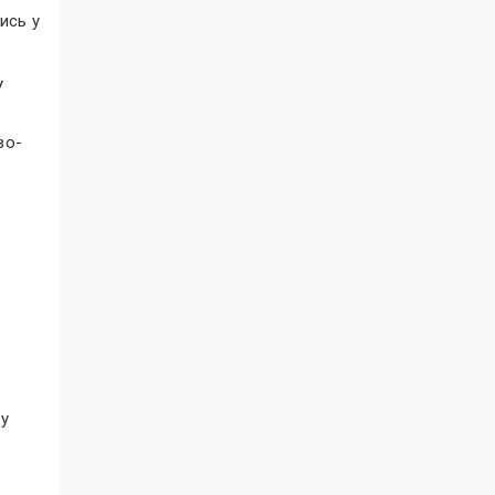
ись у
У
во-
 у