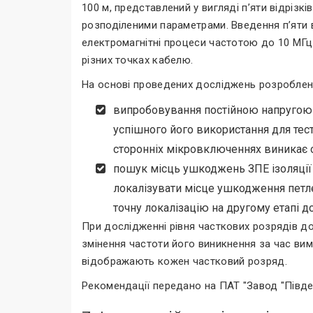
100 м, представлений у вигляді п’яти відрізк
розподіленими параметрами. Введення п’яти
електромагнітні процеси частотою до 10 МГц.
різних точках кабелю.
На основі проведених досліджень розроблено
випробовування постійною напругою к
успішного його використання для тест
сторонніх мікровключеннях виникає о
пошук місць ушкоджень ЗПЕ ізоляції 
локалізувати місце ушкодження петл
точну локалізацію на другому етапі 
При дослідженні рівня часткових розрядів до
змінення частоти його виникнення за час вим
відображають кожен частковий розряд.
Рекомендації передано на ПАТ "Завод "Півден