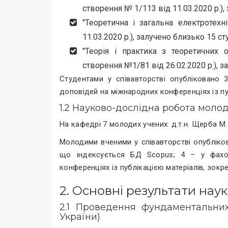
створення № 1/113 від 11.03.2020 р.),
"Теоретична і загальна електротехн
11.03.2020 р.), залучено близько 15 ст
"Теорія і практика з теоретичних 
створення №1/81 від 26.02.2020 р.), з
Студентами у співавторстві опубліковано 3
доповідей на міжнародних конференціях із пу
1.2 Науково-дослідна робота моло
На кафедрі 7 молодих учених: д.т.н. Щерба М. А
Молодими вченими у співавторстві опубліков
що індексується БД Scopus; 4 – у фахов
конференціях із публікацією матеріалів, зокр
2. Основні результати нау
2.1 Проведення фундаментальн
України)