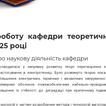
роботу кафедри теоретич
25 році
ро наукову діяльність кафедри
водилася у напрямку розвитку теорії перетворення ен
застосування в електротехніці. Було розвинуто теорію лока
ільшення електричних, термічних і механічних напруженос
олімерних оболонок пожежобезпечних кабельно-провідни
вищення їх стійкості до деградації при критичному підви
хнологій у частині розроблення методів і технологій вигото