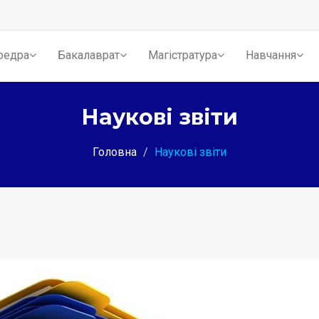
федра
Бакалаврат
Магістратура
Навчання
Наукові звіти
Головна
Наукові звіти