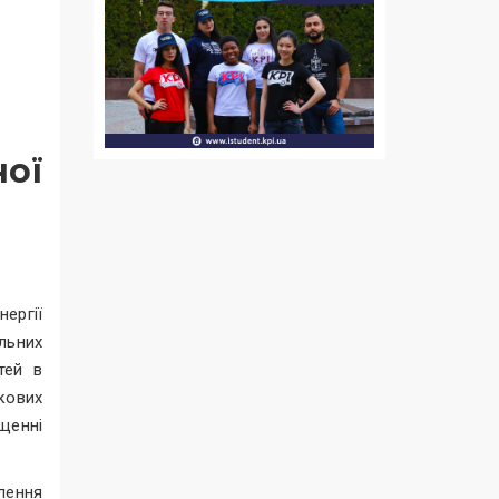
ної
ергії
льних
тей в
кових
щенні
влення