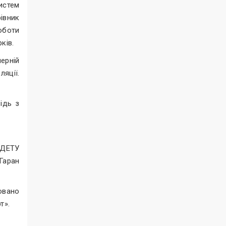
истем
івник
роботи
ків.
ерній
яції.
ідь з
НДЕТУ
Гаран
овано
т».