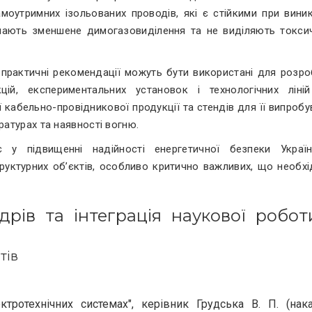
моутримних ізольованих проводів, які є стійкими при виник
мають зменшене димогазовиділення та не виділяють токсич
 практичні рекомендації можуть бути використані для розро
цій, експериментальних установок і технологічних ліні
кабельно-провідникової продукції та стендів для її випробу
ратурах та наявності вогню.
ає у підвищенні надійності енергетичної безпеки Украї
руктурних об’єктів, особливо критично важливих, що необхі
дрів та інтеграція наукової робот
тів
ктротехнічних системах", керівник Грудська В. П. (нак