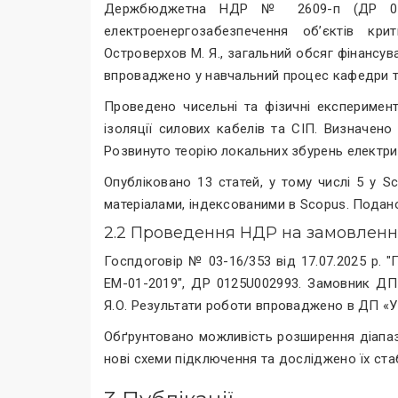
Держбюджетна НДР № 2609-п (ДР 0123U
електроенергозабезпечення об’єктів крит
Островерхов М. Я., загальний обсяг фінансуван
впроваджено у навчальний процес кафедри тео
Проведено чисельні та фізичні експеримент
ізоляції силових кабелів та СІП. Визначено
Розвинуто теорію локальних збурень електрич
Опубліковано 13 статей, у тому числі 5 у S
матеріалами, індексованими в Scopus. Подано
2.2 Проведення НДР на замовленн
Госпдоговір № 03-16/353 від 17.07.2025 р. 
ЕМ-01-2019", ДР 0125U002993. Замовник ДП
Я.О. Результати роботи впроваджено в ДП
Обґрунтовано можливість розширення діапа
нові схеми підключення та досліджено їх ста