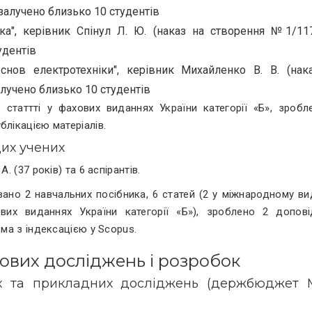
 залучено близько 10 студентів
іка", керівник Спінул Л. Ю. (наказ на створення №1/11
удентів
основ електротехніки", керівник Михайленко В. В. (нак
алучено близько 10 студентів
 статтті у фахових виданнях України категорії «Б», зробл
блікацією матеріалів.
дих учених
. (37 років) та 6 аспірантів.
ано 2 навчальних посібника, 6 статей (2 у міжнародному вид
их виданнях України категорії «Б»), зроблено 2 допові
ема з індексацією у Scopus.
кових досліджень і розробок
их та прикладних досліджень (держбюджет