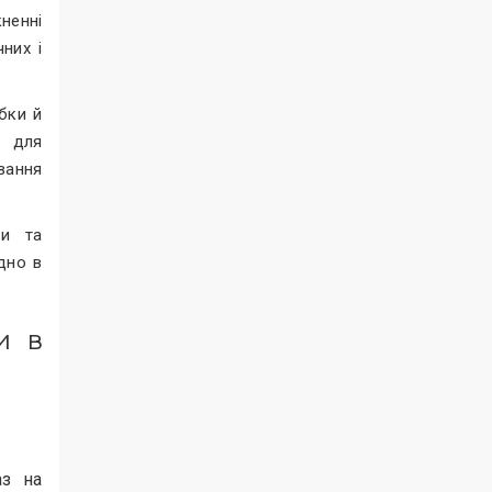
ненні
них і
бки й
й для
вання
ни та
дно в
и в
аз на