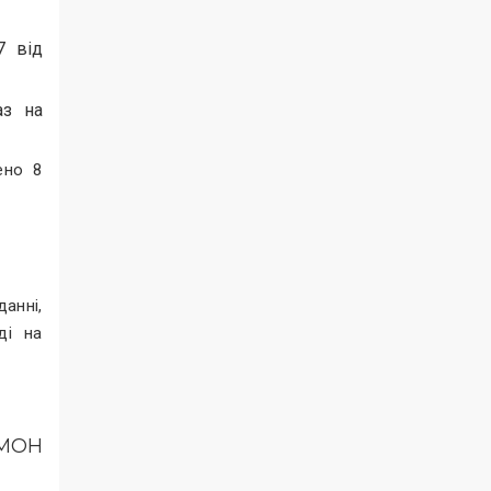
7 від
аз на
ено 8
анні,
ді на
 МОН