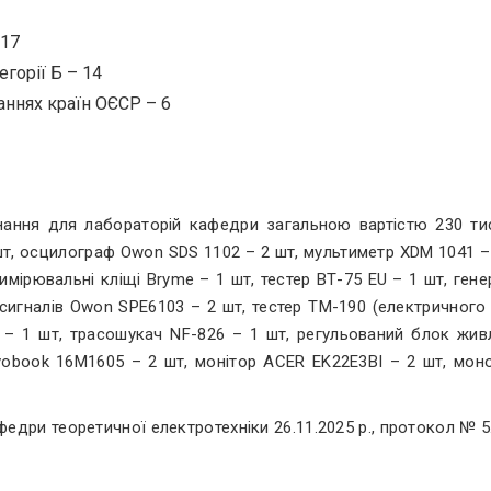
 17
егорії Б – 14
аннях країн ОЄСР – 6
нання для лабораторій кафедри загальною вартістю 230 тис
, осцилограф Owon SDS 1102 – 2 шт, мультиметр XDM 1041 – 
мірювальні кліщі Bryme – 1 шт, тестер ВТ-75 EU – 1 шт, ген
сигналів Owon SPE6103 – 2 шт, тестер ТМ-190 (електричного 
) – 1 шт, трасошукач NF-826 – 1 шт, регульований блок жив
vobook 16M1605 – 2 шт, монітор ACER EK22E3BI – 2 шт, мон
федри теоретичної електротехніки 26.11.2025 р., протокол № 5