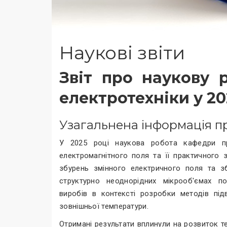
Наукові звіти
Звіт про наукову 
електротехніки у 20
Узагальнена інформація п
У 2025 році наукова робота кафедри про
електромагнітного поля та її практичного 
збурень змінного електричного поля та зб
структурно неоднорідних мікрооб'ємах п
виробів в контексті розробки методів під
зовнішньої температури.
Отримані результати вплинули на розвиток те