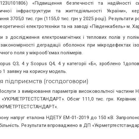
101806) «Підвищення безпечності та надійності с
ичної інфраструктури та життєдіяльності України», кер
ня 3705,0 тис. грн (1155,0 тис. грн у 2025 році). Результати 
ретичної електротехніки та на заводі «Південкабель» м. Хар
и з дослідження електромагнітних і теплових полів у полім
 закономірності деградації оболонок при мікродефектах ізол
ного поля у мікрооб'ємах полімерів.
copus Q3, 4 у Scopus Q4, 4 у категорії «Б», зроблено 1допов
 1 заявку на корисну модель.
я підприємств (госпдоговори)
"Послуги з вимірювання параметрів високовольтної частини 
 «УКРМЕТРТЕСТСТАНДАРТ». Обсяг 111,0 тис. грн. Керівник 
 «УКРМЕТРТЕСТСТАНДАРТ».
зону напруг еталона НДЕТУ ЕМ-01-2019 до 150 кВ. Запропон
більність. Результати впроваджено в ДП «Укрметртестстандар