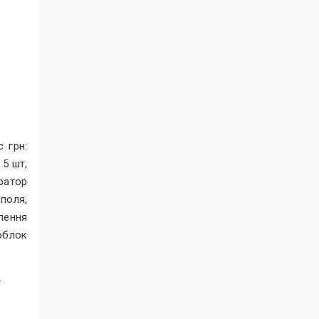
 грн:
5 шт,
ератор
поля,
лення
облок
.